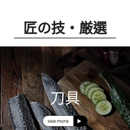
匠の技・厳選
刀具
see more