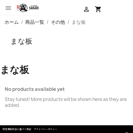


shopping_cart
ホーム
商品一覧
その他
まな板
まな板
まな板
No products available yet
Stay tuned! More products will be shown here as they are
added.
特定商取引法に基づく表記
プライバシーポリシー