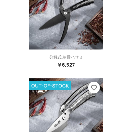
分解式 鳥骨ハサミ
￥6,527
OUT-OF-STOCK
favorite_border