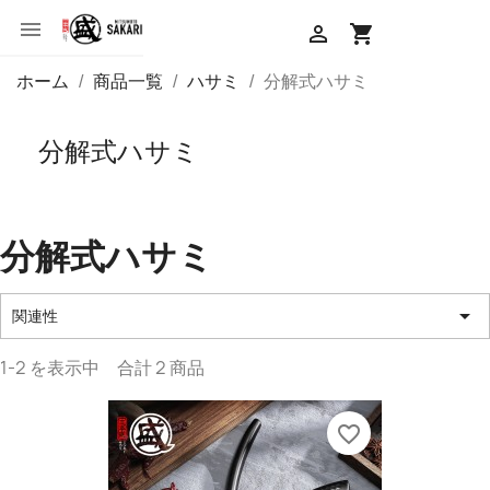


shopping_cart
ホーム
商品一覧
ハサミ
分解式ハサミ
分解式ハサミ
分解式ハサミ

関連性
1-2 を表示中 合計 2 商品
favorite_border